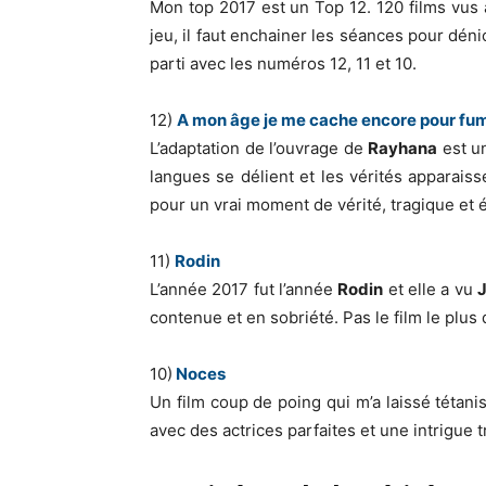
Mon top 2017 est un Top 12. 120 films vus a
jeu, il faut enchainer les séances pour dé
parti avec les numéros 12, 11 et 10.
12)
A mon âge je me cache encore pour fu
L’adaptation de l’ouvrage de
Rayhana
est u
langues se délient et les vérités apparais
pour un vrai moment de vérité, tragique et é
11)
Rodin
L’année 2017 fut l’année
Rodin
et elle a vu
J
contenue et en sobriété. Pas le film le plu
10)
Noces
Un film coup de poing qui m’a laissé tétanis
avec des actrices parfaites et une intrigue 