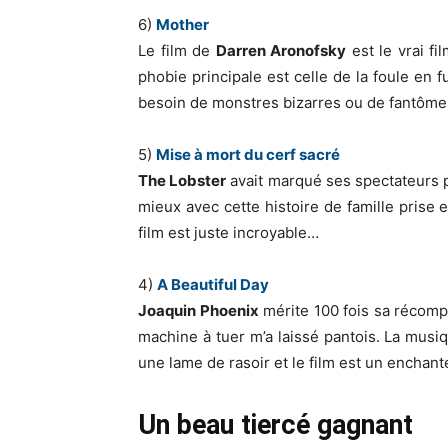
6)
Mother
Le film de
Darren Aronofsky
est le vrai fi
phobie principale est celle de la foule en
besoin de monstres bizarres ou de fantômes
5)
Mise à mort du cerf sacré
The Lobster
avait marqué ses spectateurs p
mieux avec cette histoire de famille prise 
film est juste incroyable…
4)
A Beautiful Day
Joaquin Phoenix
mérite 100 fois sa récomp
machine à tuer m’a laissé pantois. La musi
une lame de rasoir et le film est un enchan
Un beau tiercé gagnant