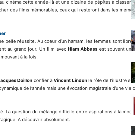
u cinéma cette année-là et une dizaine de pépites à classer, c’
nicher des films mémorables, ceux qui resteront dans les mémo
mer
ne belle réussite. Au coeur d’un hamam, les femmes son
t libre
sent au grand jour. Un film avec
Hiam Abbass
est souvent une 
mouvant à la fois.
acques Doillon
confier à
Vincent Lindon
le rôle de l’illustre s
s dynamique de l’année mais une évocation magistrale d’une vie c
é. La question du mélange difficile entre aspirations à la mode
tragique. A découvrir absolument.