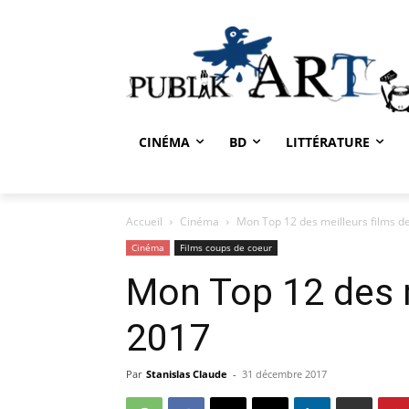
CINÉMA
BD
LITTÉRATURE
Accueil
Cinéma
Mon Top 12 des meilleurs films d
Cinéma
Films coups de coeur
Mon Top 12 des m
2017
Par
Stanislas Claude
-
31 décembre 2017