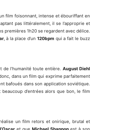
un film foisonnant, intense et ébouriffant en
aptant pas littéralement, il se l’approprie et
les premières 1h20 se regardent avec délice.
ar
, à la place d’un
120bpm
qui a fait le buzz
 et de l’humanité toute entière.
August Diehl
donc, dans un film qui exprime parfaitement
nt bafoués dans son application soviétique.
t beaucoup d’entrées alors que bon, le film
éalise un film retors et onirique, brutal et
é
l’Oscar
et que
Michael Shannon
est à son