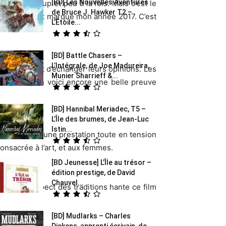
[BD] Les Nouvelles Aventures
est beaucoup et peu à la fois. Mais c’est le
de Bruce J. Hawker T2 –
ires et auront marqué mon année 2017. C’est
L’Étoile...
[BD] Battle Chasers –
L’Intégrale, de Joe Madureira,
s de parler et d’échanger leurs opinions. Les
Munier Sharrieff &...
réussite, en voici encore une belle preuve
[BD] Hannibal Meriadec, T5 –
L’Île des brumes, de Jean-Luc
Istin...
culpteur pour une prestation toute en tension
onsacrée à l’art, et aux femmes.
[BD Jeunesse] L’Île au trésor –
édition prestige, de David
Chauvel...
rnité et respect des traditions hante ce film
[BD] Mudlarks – Charles
Dickens, apprenti écrivain, de