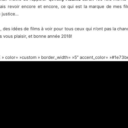
ais revoir encore et encore, ce qui est la marque de mes fil
e justice…
re, des idées de films à voir pour tous ceux qui n’ont pas la chan
es vous plaisir, et bonne année 2018!
 » color= »custom » border_width= »5″ accent_color= »#1e73be