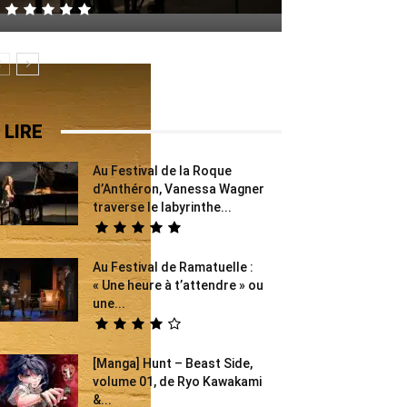
 LIRE
Au Festival de la Roque
d’Anthéron, Vanessa Wagner
traverse le labyrinthe...
Au Festival de Ramatuelle :
« Une heure à t’attendre » ou
une...
[Manga] Hunt – Beast Side,
volume 01, de Ryo Kawakami
&...