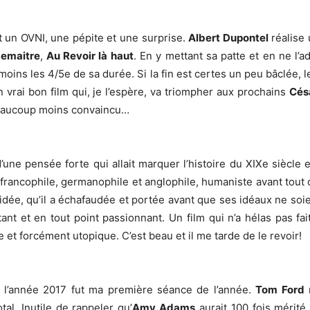
st un OVNI, une pépite et une surprise.
Albert Dupontel
réalise 
Le
maitre
,
Au Revoir là haut
. En y mettant sa patte et en ne l’ad
moins les 4/5e de sa durée. Si la fin est certes un peu bâclée, 
 vrai bon film qui, je l’espère, va triompher aux prochains
Cés
 beaucoup moins convaincu…
 d’une pensée forte qui allait marquer l’histoire du XIXe siècle
francophile, germanophile et anglophile, humaniste avant tout 
dée, qu’il a échafaudée et portée avant que ses idéaux ne soie
ant et en tout point passionnant. Un film qui n’a hélas pas fai
 et forcément utopique. C’est beau et il me tarde de le revoir!
l’année 2017 fut ma première séance de l’année.
Tom Ford
r
al. Inutile de rappeler qu’
Amy Adams
aurait 100 fois mérit