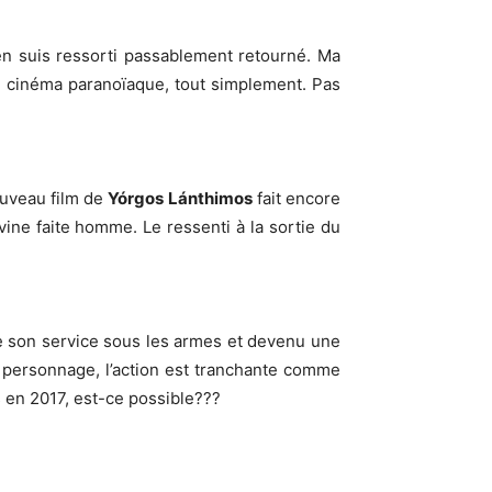
t en suis ressorti passablement retourné. Ma
de cinéma paranoïaque, tout simplement. Pas
ouveau film de
Yórgos Lánthimos
fait encore
vine faite homme. Le ressenti à la sortie du
e son service sous les armes et devenu une
u personnage, l’action est tranchante comme
s en 2017, est-ce possible???