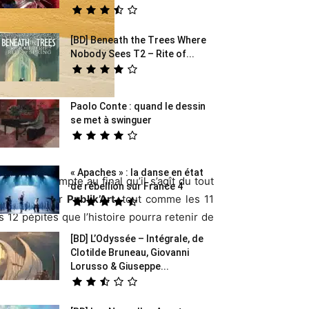
[BD] Beneath the Trees Where
Nobody Sees T2 – Rite of...
Paolo Conte : quand le dessin
se met à swinguer
« Apaches » : la danse en état
e rendre compte au final qu’il s’agît du tout
de rébellion sur France 4
son temps sur
Publik’Art
, tout comme les 11
s 12 pépites que l’histoire pourra retenir de
[BD] L’Odyssée – Intégrale, de
Clotilde Bruneau, Giovanni
Lorusso & Giuseppe...