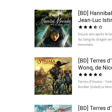
[BD] Hannibal
Jean-Luc Isti
Douze ans après le tom
du Sang du dragon ave
immortels.
[BD] Terres d
Wonq, de Nico
Terres d'Ynuma – Tome
Bordier (Soleil) Le Mo
[BD] Terres d