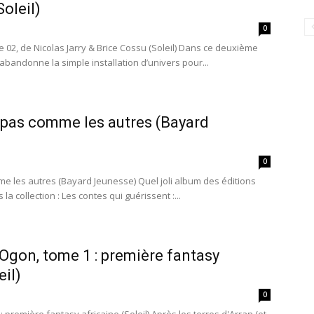
oleil)
0
02, de Nicolas Jarry & Brice Cossu (Soleil) Dans ce deuxième
bandonne la simple installation d’univers pour...
e pas comme les autres (Bayard
0
me les autres (Bayard Jeunesse) Quel joli album des éditions
a collection : Les contes qui guérissent :...
’Ogon, tome 1 : première fantasy
eil)
0
 première fantasy africaine (Soleil) Après les terres d'Arran (et