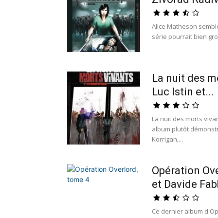
Alice Matheson sembl
série pourrait bien gro
La nuit des m
Luc Istin et...
La nuit des morts viva
album plutôt démonstra
Korrigan,...
Opération Ove
et Davide Fab
Ce dernier album d'Op