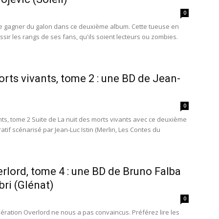
0
e gagner du galon dans ce deuxième album. Cette tueuse en
ssir les rangs de ses fans, qu'ils soient lecteurs ou zombies.
orts vivants, tome 2 : une BD de Jean-
0
nts, tome 2 Suite de La nuit des morts vivants avec ce deuxième
tif scénarisé par Jean-Luc Istin (Merlin, Les Contes du
rlord, tome 4 : une BD de Bruno Falba
bri (Glénat)
0
ération Overlord ne nous a pas convaincus. Préférez lire les