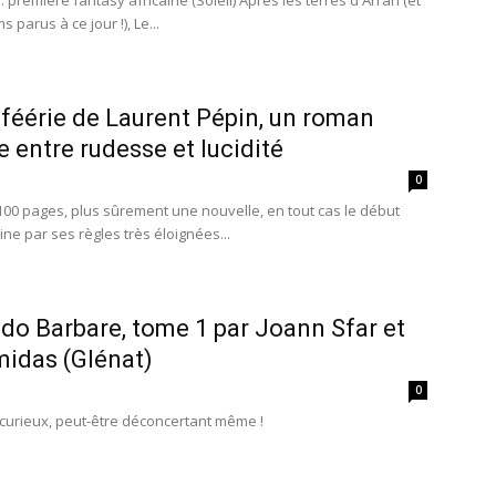
parus à ce jour !), Le...
féérie de Laurent Pépin, un roman
 entre rudesse et lucidité
0
100 pages, plus sûrement une nouvelle, en tout cas le début
ine par ses règles très éloignées...
o Barbare, tome 1 par Joann Sfar et
midas (Glénat)
0
curieux, peut-être déconcertant même !