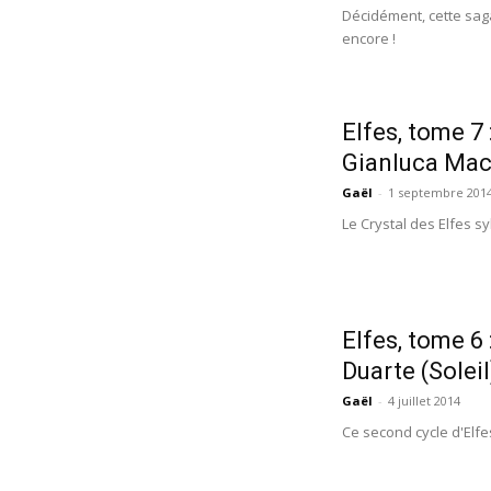
Décidément, cette saga
encore !
Elfes, tome 7 
Gianluca Maco
Gaël
-
1 septembre 201
Le Crystal des Elfes s
Elfes, tome 6
Duarte (Soleil
Gaël
-
4 juillet 2014
Ce second cycle d'Elfe