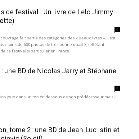
s de festival ! Un livre de Lelo Jimmy
ette)
0
 ouvrage fait partie des catégories des « Beaux livres ». Il est
pas moins de 600 photos de très bonne qualité, reflétant
e ce festival si particulier en France.
 : une BD de Nicolas Jarry et Stéphane
0
ns joue dans un ton en dessous de son prédécesseur mais il
n, tome 2 : une BD de Jean-Luc Istin et
ojevic (Soleil)