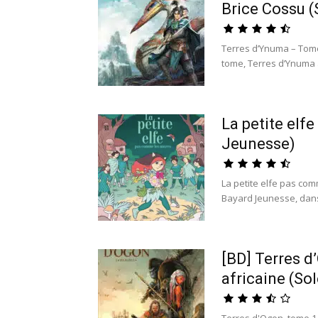
Brice Cossu (S
Terres d’Ynuma – Tome 
tome, Terres d’Ynuma a
La petite elf
Jeunesse)
La petite elfe pas com
Bayard Jeunesse, dans l
[BD] Terres d
africaine (Sol
Terres d'Ogon, tome 1 :