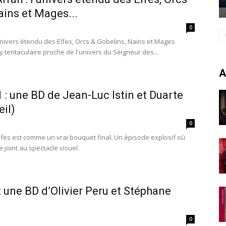
ains et Mages...
0
'univers étendu des Elfes, Orcs & Gobelins, Nains et Mages
sy tentaculaire proche de l'univers du Seigneur des...
A
1 : une BD de Jean-Luc Istin et Duarte
eil)
0
fes est comme un vrai bouquet final. Un épisode explosif où
se joint au spectacle visuel.
: une BD d’Olivier Peru et Stéphane
)
0