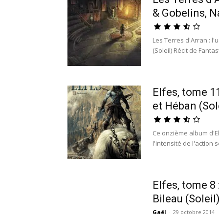
& Gobelins, N
Les Terres d'Arran : l
(Soleil) Récit de Fanta
Elfes, tome 1
et Héban (Sol
Ce onzième album d'El
l'intensité de l'action 
Elfes, tome 8 
Bileau (Soleil
Gaël
-
29 octobre 2014