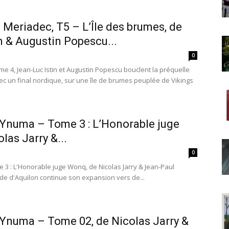
 Meriadec, T5 – L’Île des brumes, de
n & Augustin Popescu...
0
e 4, Jean-Luc Istin et Augustin Popescu bouclent la préquelle
c un final nordique, sur une île de brumes peuplée de Vikings
’Ynuma – Tome 3 : L’Honorable juge
las Jarry &...
0
 3 : L'Honorable juge Wonq, de Nicolas Jarry & Jean-Paul
nde d'Aquilon continue son expansion vers de...
’Ynuma – Tome 02, de Nicolas Jarry &