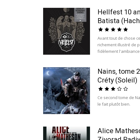
Hellfest 10 an
Batista (Hach
Avant tout de chose cet
richement illustré de 
fidèlement l'ambiance d
Nains, tome 2
Créty (Soleil)
Ce second tome de Nai
le fait plutôt bien.
Alice Matheso
Zivorad Radiv