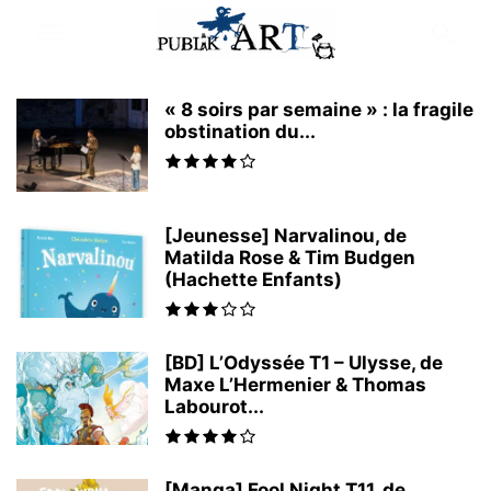
« 8 soirs par semaine » : la fragile
obstination du...
[Jeunesse] Narvalinou, de
Matilda Rose & Tim Budgen
(Hachette Enfants)
[BD] L’Odyssée T1 – Ulysse, de
Maxe L’Hermenier & Thomas
Labourot...
[Manga] Fool Night T11, de