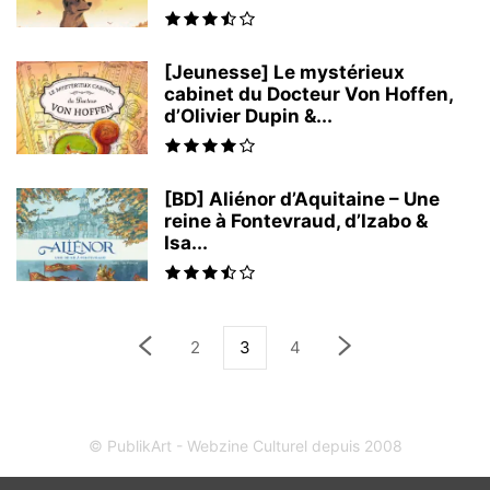
[Jeunesse] Le mystérieux
cabinet du Docteur Von Hoffen,
d’Olivier Dupin &...
[BD] Aliénor d’Aquitaine – Une
reine à Fontevraud, d’Izabo &
Isa...
2
3
4
© PublikArt - Webzine Culturel depuis 2008