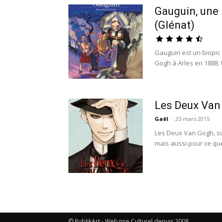
Gauguin, une 
(Glénat)
Gauguin est un biopic 
Gogh à Arles en 1888.
Les Deux Van
Gaël
-
25 mars 2015
Les Deux Van Gogh, su
mais aussi pour ce qu
© PublikArt - Webzine Culturel depuis 2008