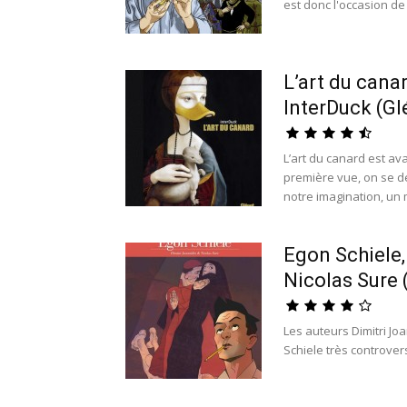
est donc l'occasion de
L’art du canar
InterDuck (Gl
L’art du canard est av
première vue, on se dem
notre imagination, un
Egon Schiele,
Nicolas Sure 
Les auteurs Dimitri J
Schiele très controver