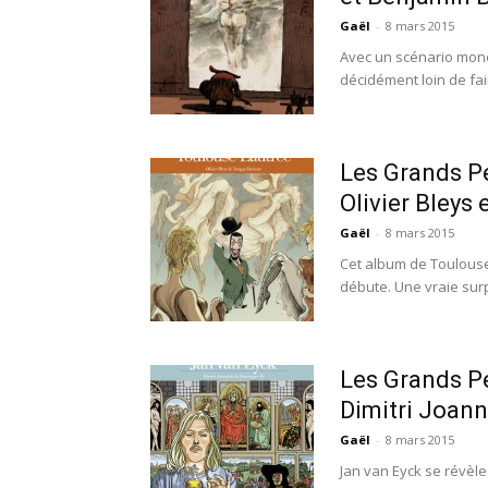
Gaël
-
8 mars 2015
Avec un scénario mono
décidément loin de fai
Les Grands Pe
Olivier Bleys
Gaël
-
8 mars 2015
Cet album de Toulouse-
débute. Une vraie surpr
Les Grands Pe
Dimitri Joanni
Gaël
-
8 mars 2015
Jan van Eyck se révèl