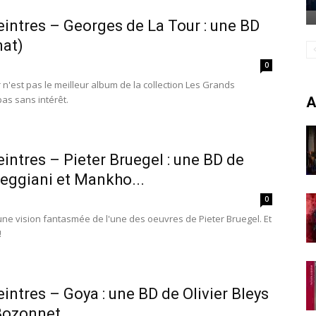
intres – Georges de La Tour : une BD
nat)
0
n'est pas le meilleur album de la collection Les Grands
 pas sans intérêt.
A
intres – Pieter Bruegel : une BD de
eggiani et Mankho...
0
une vision fantasmée de l'une des oeuvres de Pieter Bruegel. Et
!
intres – Goya : une BD de Olivier Bleys
ozonnet...