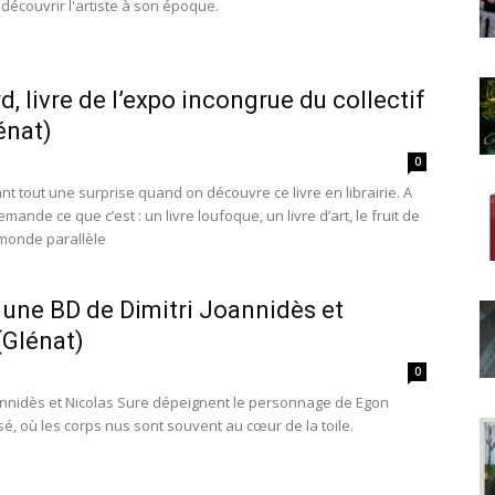
 découvrir l'artiste à son époque.
d, livre de l’expo incongrue du collectif
énat)
0
ant tout une surprise quand on découvre ce livre en librairie. A
ande ce que c’est : un livre loufoque, un livre d’art, le fruit de
 monde parallèle
 une BD de Dimitri Joannidès et
(Glénat)
0
oannidès et Nicolas Sure dépeignent le personnage de Egon
sé, où les corps nus sont souvent au cœur de la toile.