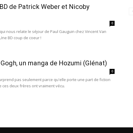
BD de Patrick Weber et Nicoby
0
qui nous relate le séjour de Paul Gauguin chez Vincent Van
 Une BD coup de coeur !
 Gogh, un manga de Hozumi (Glénat)
0
rprend pas seulement parce qu'elle porte une part de fiction
e ces deux frères ont vraiment vécu.