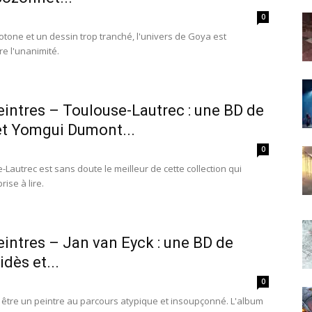
0
tone et un dessin trop tranché, l'univers de Goya est
re l'unanimité.
intres – Toulouse-Lautrec : une BD de
 et Yomgui Dumont...
0
Lautrec est sans doute le meilleur de cette collection qui
ise à lire.
intres – Jan van Eyck : une BD de
dès et...
0
e être un peintre au parcours atypique et insoupçonné. L'album