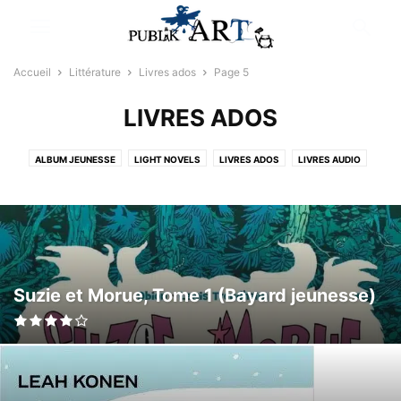
Accueil
Littérature
Livres ados
Page 5
LIVRES ADOS
ALBUM JEUNESSE
LIGHT NOVELS
LIVRES ADOS
LIVRES AUDIO
LIVRES COUPS DE COEUR
LIVRES JEUNESSE
NEWS LITTÉRATURE
Suzie et Morue, Tome 1 (Bayard jeunesse)