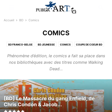
Accueil
BD
Comics
COMICS
BD FRANCO-BELGE
BD JEUNESSE
COMICS
COUPS DE COEUR BD
MANGAS
NEWS BD
ROMANS GRAPHIQUES
Phénomène d’édition, le comics a fait sa place dans
nos bibliothèques avec des titres comme Walking
Dead…
[BD] Le Massacre du gang Enfield, de
Chris Condon & Jacob...