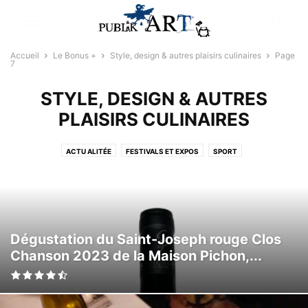
Accueil
Le Bonus +
Style, design & autres plaisirs culinaires
Page
7
STYLE, DESIGN & AUTRES
PLAISIRS CULINAIRES
ACTU ALITÉE
FESTIVALS ET EXPOS
SPORT
STYLE, DESIGN & AUTRES PLAISIRS CULINAIRES
Dégustation du Saint-Joseph rouge Clos
Chanson 2023 de la Maison Pichon,...