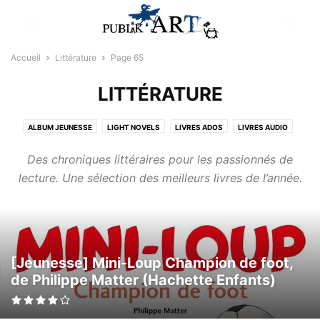
Accueil
Littérature
Page 65
LITTÉRATURE
ALBUM JEUNESSE
LIGHT NOVELS
LIVRES ADOS
LIVRES AUDIO
LIVRES COUPS DE COEUR
LIVRES JEUNESSE
NEWS LITTÉRATURE
Des chroniques littéraires pour les passionnés de
lecture. Une sélection des meilleurs livres de l’année.
[Jeunesse] Mini-Loup Champion de foot,
de Philippe Matter (Hachette Enfants)