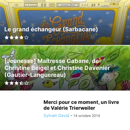
Le grand échangeur (Sarbacane)
[Jeunesse] Maîtresse Cabane, de
Christine Beigel et Christine Davenier
(Gautier-Languereau)
Merci pour ce moment, un livre
de Valérie Trierweiler
Sylvain David
-
14 octobre 2014