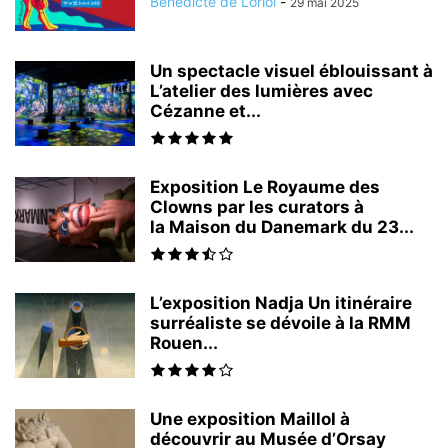
Bénédicte de Loriol
-
29 mai 2025
Un spectacle visuel éblouissant à
L’atelier des lumières avec
Cézanne et...
Exposition Le Royaume des
Clowns par les curators à
la Maison du Danemark du 23...
L’exposition Nadja Un itinéraire
surréaliste se dévoile à la RMM
Rouen...
Une exposition Maillol à
découvrir au Musée d’Orsay