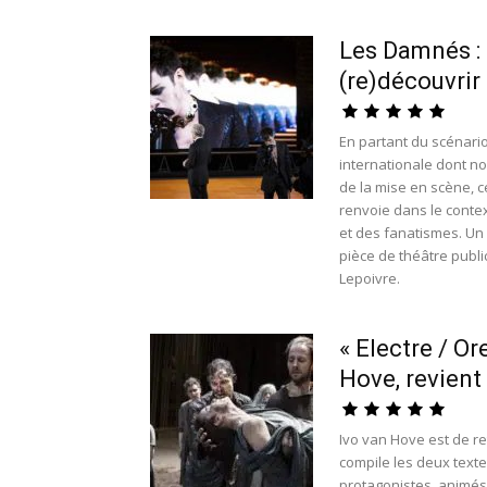
Les Damnés : 
(re)découvrir
En partant du scénario
internationale dont no
de la mise en scène, c
renvoie dans le contex
et des fanatismes. Un
pièce de théâtre publi
Lepoivre.
« Electre / Or
Hove, revient
Ivo van Hove est de ret
compile les deux texte
protagonistes, animés