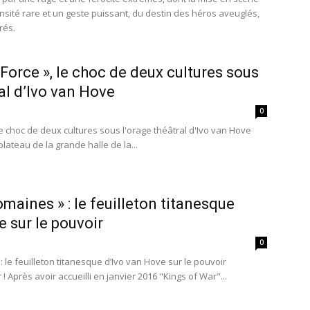
ensité rare et un geste puissant, du destin des héros aveuglés,
rés.
Force », le choc de deux cultures sous
ral d’Ivo van Hove
0
 choc de deux cultures sous l'orage théâtral d'Ivo van Hove
plateau de la grande halle de la...
maines » : le feuilleton titanesque
e sur le pouvoir
0
 le feuilleton titanesque d’Ivo van Hove sur le pouvoir
 Après avoir accueilli en janvier 2016 "Kings of War"...