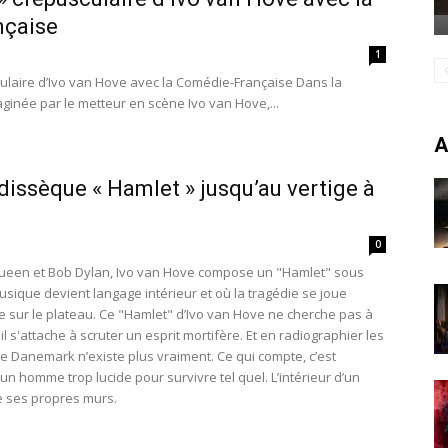
nçaise
1
culaire d’Ivo van Hove avec la Comédie-Française Dans la
ginée par le metteur en scène Ivo van Hove,...
A
dissèque « Hamlet » jusqu’au vertige à
0
ueen et Bob Dylan, Ivo van Hove compose un "Hamlet" sous
usique devient langage intérieur et où la tragédie se joue
e sur le plateau. Ce "Hamlet" d’Ivo van Hove ne cherche pas à
 il s'attache à scruter un esprit mortifère. Et en radiographier les
e Danemark n’existe plus vraiment. Ce qui compte, c’est
 d’un homme trop lucide pour survivre tel quel. L’intérieur d’un
e ses propres murs.