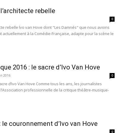
l’architecte rebelle
0
tecte rebelle lvo van Hove dont "Les Damnés" que nous avions
 actuellement à la Comédie-Française, adapte pour la scène le
tique 2016 : le sacre d’Ivo Van Hove
in 2016
0
e sacre d’Ivo Van Hove Comme tous les ans, les journalistes
l’Association professionnelle de la critique théâtre-musique-
: le couronnement d’Ivo van Hove
0