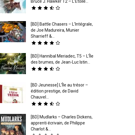
Bruce J. Hawker T2 – L’Étoile...
[BD] Battle Chasers – L’Intégrale,
de Joe Madureira, Munier
Sharrieff &...
[BD] Hannibal Meriadec, T5 – L’Île
des brumes, de Jean-Luc Istin...
[BD Jeunesse] L’Île au trésor –
édition prestige, de David
Chauvel...
[BD] Mudlarks – Charles Dickens,
apprenti écrivain, de Philippe
Charlot &...