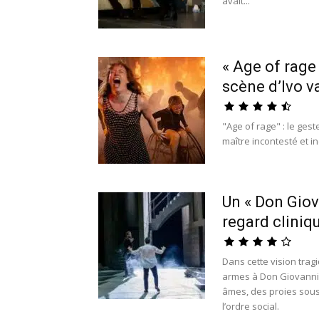
avait...
« Age of rage
scène d’Ivo 
"Age of rage" : le ges
maître incontesté et i
Un « Don Giova
regard cliniqu
Dans cette vision tragi
armes à Don Giovanni p
âmes, des proies sous
l’ordre social.