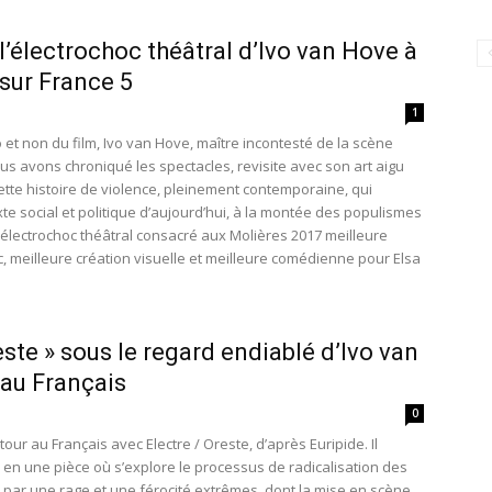
l’électrochoc théâtral d’Ivo van Hove à
 sur France 5
1
 et non du film, Ivo van Hove, maître incontesté de la scène
us avons chroniqué les spectacles, revisite avec son art aigu
ette histoire de violence, pleinement contemporaine, qui
te social et politique d’aujourd’hui, à la montée des populismes
 électrochoc théâtral consacré aux Molières 2017 meilleure
c, meilleure création visuelle et meilleure comédienne pour Elsa
este » sous le regard endiablé d’Ivo van
 au Français
0
our au Français avec Electre / Oreste, d’après Euripide. Il
 en une pièce où s’explore le processus de radicalisation des
 par une rage et une férocité extrêmes, dont la mise en scène