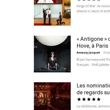
Kings of War : le cou
d’Henri V, Henri VI et 
« Antigone » 
Hove, à Paris
Amaury Jacquet
-
25 av
© Jan Versweyveld Théâ
français - 1h45 Juliette
Les nominati
de regards su
La cérémonie, annoncée