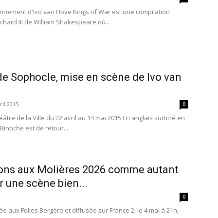
ronnement d'Ivo van Hove Kings of War est une compilation
Richard III de William Shakespeare où...
de Sophocle, mise en scène de Ivo van
ril 2015
0
tre de la Ville du 22 avril au 14 mai 2015 En anglais surtitré en
 Binoche est de retour...
ons aux Molières 2026 comme autant
r une scène bien...
0
 aux Folies Bergère et diffusée sur France 2, le 4 mai à 21h,