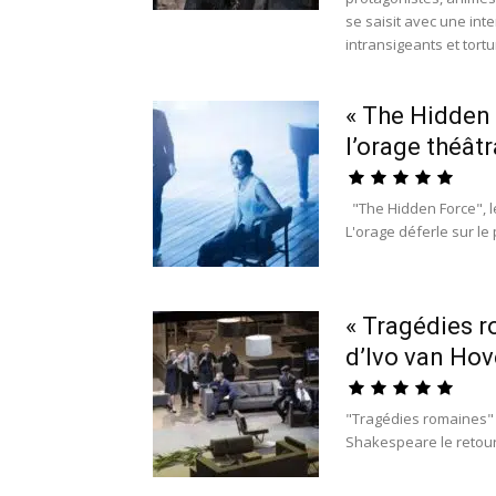
se saisit avec une int
intransigeants et tortu
« The Hidden 
l’orage théât
"The Hidden Force", le
L'orage déferle sur le 
« Tragédies ro
d’Ivo van Hov
"Tragédies romaines" :
Shakespeare le retour !