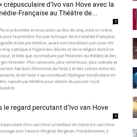
 » crépusculaire d’Ivo van Hove avec la
édie-Française au Théâtre de...
0
ffe ici présentée en trois actes au lieu de cinq, mise en scène
e pour la première fois par la troupe de la Comédie-Française,
riginelle écrite par Molière, avant son interdiction par Louis XIV
 trop satirique à l'égard des dévots et de la religion dont il se
nseur, et telle que reconstituée par l’historien du théâtre et des
rges Forestier. Plus ramassée, plus vénéneuse, plus radicale et
version fait donc l’économie de l’acte 2 et des scènes entre les
ianne, et de l’acte V qui constituait l’épilogue moralisateur en
re, rajouté par Molière pour obtenir du pouvoir royal
la pièce.
le regard percutant d’Ivo van Hove
0
d percutant d'Ivo van Hove Le metteur en scène Ivo van Hove
onnage avec l'œuvre d'Ingmar Bergman. Précédemment, il