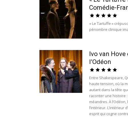
Comédie-Fra
« Le Tartuffe » crépus
pénombre clinique ima
Ivo van Hove 
l’Odéon
Entre Shakespeare, Q
haute tension, où la m
autant dans la tête qu
raconter une histoire :
méandres. À l’Odéon, l
l’intérieur. L’intérieur
esprit qui cogne contr