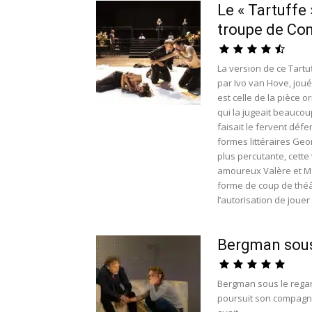
Le « Tartuffe
troupe de Com
La version de ce Tartu
par Ivo van Hove, joué
est celle de la pièce o
qui la jugeait beaucoup
faisait le fervent défe
formes littéraires Geo
plus percutante, cette 
amoureux Valère et Mar
forme de coup de théât
l’autorisation de jouer 
Bergman sous 
Bergman sous le regar
poursuit son compagn