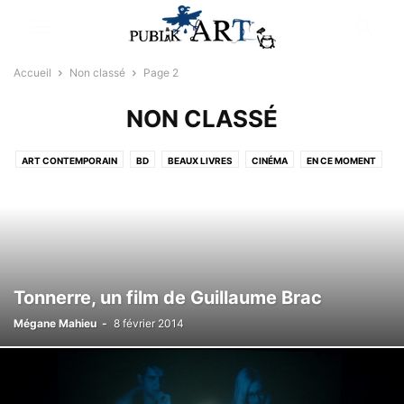
Accueil
Non classé
Page 2
NON CLASSÉ
ART CONTEMPORAIN
BD
BEAUX LIVRES
CINÉMA
EN CE MOMENT
JEUX CONCOURS
LE BONUS +
LES DESSINS DE LODI
LES TESTS BOX & CO.
LITTÉRATURE
LIVRES YOUNG ADULT
MUSIQUE
NON CLASSÉ
PUB
RÉSULTATS
SÉLECTIONNÉ PAR LA RÉDACTION
SPECTACLES/THÉÂTRE
VIDÉOS INSOLITES
Tonnerre, un film de Guillaume Brac
Mégane Mahieu
-
8 février 2014