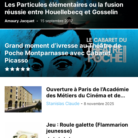
Les Particules élémentaires ou la fusion
réussie entre Houellebecq et Gosselin
Amaury Jacquet
-
15 septembre 2017
Grand moment d’ivresse au Théâtre de
Poche Montparnasse avec Cabaret
Picasso
Ouverture à Paris de l’Académie
des Métiers du Cinéma et de...
Stanislas Claude
-
8 novembre 2025
Jeu : Roule galette (Flammarion
jeunesse)