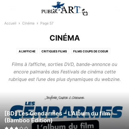
Accueil
Cinéma
Page 57
CINÉMA
A L'AFFICHE
CRITIQUES FILMS
FILMS COUPS DE COEUR
NEWS CINÉMA
SÉRIES TV
SORTIES VIDÉO
Films à l’affiche, sorties DVD, bande-annonce ou
encore palmarès des Festivals de cinéma cette
rubrique est l’une des plus dynamiques du webzine.
[BD] Les Gendarmes – L’Album du film
(Bamboo Édition)