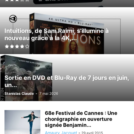
Intuitions, de Sam Raimi, s’illumine à
nouveau grâce à la 4K,...
Sortie en DVD et Blu-Ray de 7 jours en juin,
un...
Stanislas Claude
-
7 mai 2026
68e Festival de Cannes : Une
chorégraphie en ouverture
signée Benjamin...
Amaury Jacquet
-
29 avril 2015